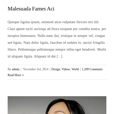
Malesuada Fames Aci
Quisque ligulas ipsum, euismod atras vulputate iltricies etri elit.
Class aptent taciti sociosqu ad litora torquent per conubia nostra, per
inceptos himenaeos. Nulla nunc dui, tristique in semper vel, congue
sed ligula. Nam dolor ligula, faucibus id sodales in, auctor fringilla
libero. Pellentesque pellentesque tempor tellus eget hendrerit. Morbi
id aliquam ligula. Aliquam id dui [...]
By
admin
|
November 3rd, 2014
|
Design
,
Videos
,
World
|
1,269 Comments
Read More