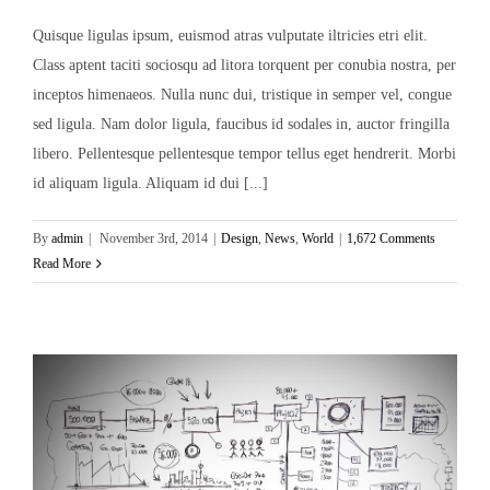
Quisque ligulas ipsum, euismod atras vulputate iltricies etri elit.
Class aptent taciti sociosqu ad litora torquent per conubia nostra, per
inceptos himenaeos. Nulla nunc dui, tristique in semper vel, congue
sed ligula. Nam dolor ligula, faucibus id sodales in, auctor fringilla
libero. Pellentesque pellentesque tempor tellus eget hendrerit. Morbi
id aliquam ligula. Aliquam id dui [...]
By
admin
|
November 3rd, 2014
|
Design
,
News
,
World
|
1,672 Comments
Read More